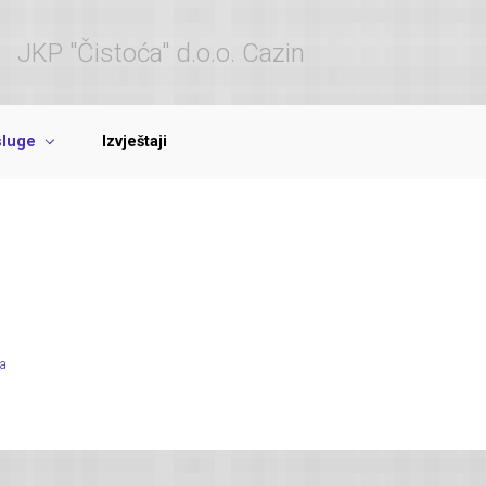
JKP "Čistoća" d.o.o. Cazin
luge
Izvještaji
ja