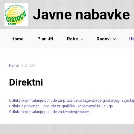
Skip to main content
Javne nabavke
Home
Plan JN
Robe
Radovi
Us
Home
Direktni
Direktni
Odluka-o-prihvatanju-ponude-za-pruzanje-usluga-izrade-godisnjeg-izvjesta
Odluka o prihvatanju ponude za grafičke i knjigovezačke usluge
Odluka-o-prihvatanju-ponude-za-izvodenje-radova