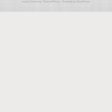
evolve
theme by Theme4Press - Powered by
WordPress