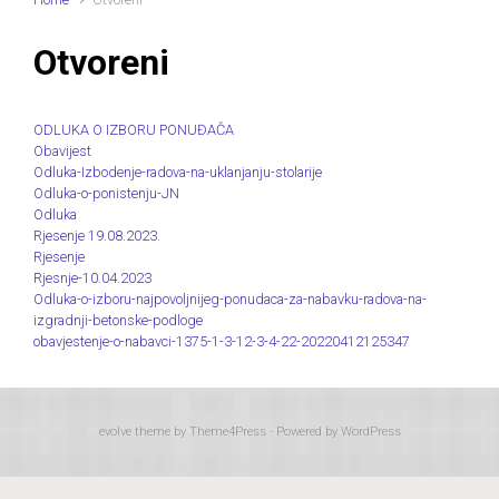
Otvoreni
ODLUKA O IZBORU PONUĐAČA
Obavijest
Odluka-Izbodenje-radova-na-uklanjanju-stolarije
Odluka-o-ponistenju-JN
Odluka
Rjesenje 19.08.2023.
Rjesenje
Rjesnje-10.04.2023
Odluka-o-izboru-najpovoljnijeg-ponudaca-za-nabavku-radova-na-
izgradnji-betonske-podloge
obavjestenje-o-nabavci-1375-1-3-12-3-4-22-20220412125347
evolve
theme by Theme4Press - Powered by
WordPress