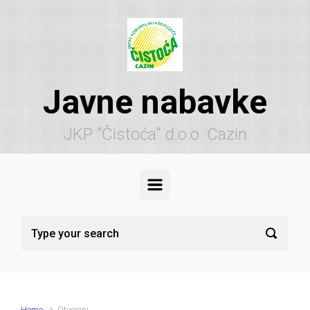
Skip to main content
Javne nabavke
JKP "Čistoća" d.o.o. Cazin
Home
Otvoreni