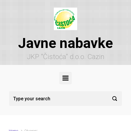
Skip to main content
Javne nabavke
JKP "Čistoća" d.o.o. Cazin
Home
Otvoreni