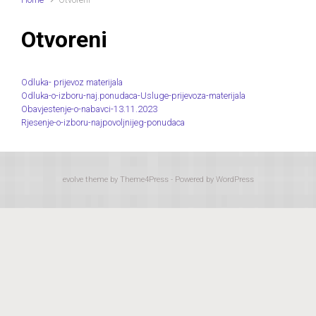
Otvoreni
Odluka- prijevoz materijala
Odluka-o-izboru-naj.ponudaca-Usluge-prijevoza-materijala
Obavjestenje-o-nabavci-13.11.2023
Rjesenje-o-izboru-najpovoljnijeg-ponudaca
evolve
theme by Theme4Press - Powered by
WordPress